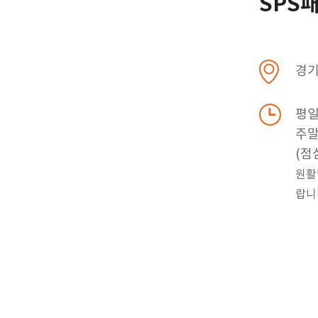
SPS
경기
평일 
주말 
(점심
원활
랍니