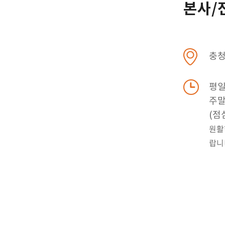
본사/
충청
평일 
주말 
(점심
원활
랍니